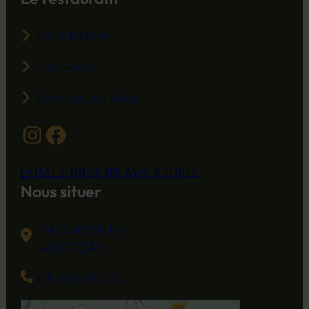
Notre histoire
Nos menus
Réserver une table
Instagram
Facebook
LAISSEZ-NOUS UN AVIS GOOGLE
Nous situer
44 cours Galliéni
40100 DAX
05 35 65 93 75